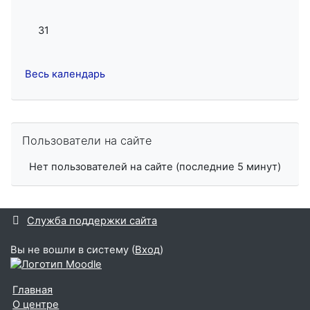
Нет событий, понедельник 31 августа
31
Весь календарь
Пропустить Пользователи на сайте
Пользователи на сайте
Нет пользователей на сайте (последние 5 минут)
Служба поддержки сайта
Вы не вошли в систему (
Вход
)
Главная
О центре