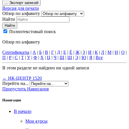
...
Экспорт записей
Версия для печати
Обзор по алфавиту
Найти
Найти
Полнотекстовый поиск
Обзор по алфавиту
Сертификаты
|
А
|
Б
|
В
|
Г
|
Д
|
Е
|
Ё
|
Ж
|
З
|
И
|
К
|
Л
|
М
|
Н
|
О
|
П
|
Р
|
С
|
Т
|
У
|
Ф
|
Х
|
Ц
|
Ч
|
Ш
|
Щ
|
Э
|
Ю
|
Я
|
Все
В этом разделе не найдено ни одной записи
← НК-ЦЕНТР 1520
Перейти на...
Пропустить Навигация
Навигация
В начало
Мои курсы