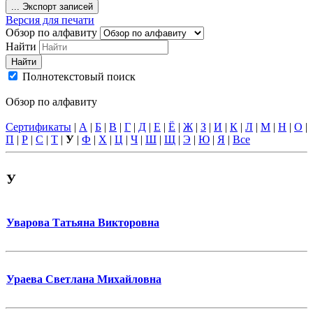
...
Экспорт записей
Версия для печати
Обзор по алфавиту
Найти
Найти
Полнотекстовый поиск
Обзор по алфавиту
Сертификаты
|
А
|
Б
|
В
|
Г
|
Д
|
Е
|
Ё
|
Ж
|
З
|
И
|
К
|
Л
|
М
|
Н
|
О
|
П
|
Р
|
С
|
Т
|
У
|
Ф
|
Х
|
Ц
|
Ч
|
Ш
|
Щ
|
Э
|
Ю
|
Я
|
Все
У
Уварова Татьяна Викторовна
Ураева Светлана Михайловна