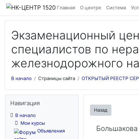
Перейти к основному содержанию
Главная
О центре
Система
Усл
Экзаменационный цен
специалистов по нер
железнодорожного на
В начало
Страницы сайта
ОТКРЫТЫЙ РЕЕСТР СЕР
Пропустить Навигация
Навигация
Назад
В начало
Мои курсы
Большакова
Объявления