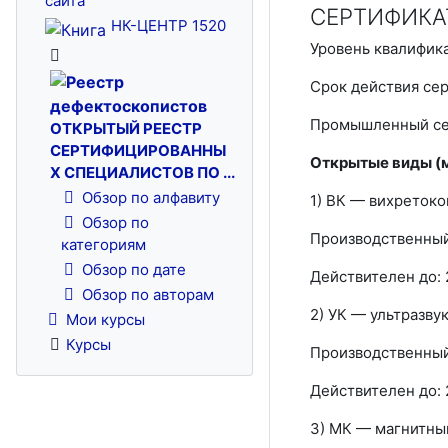
сайта
СЕРТИФИКАТ
НК-ЦЕНТР 1520
Уровень квалификац
Срок действия сер
Промышленный се
ОТКРЫТЫЙ РЕЕСТР
СЕРТИФИЦИРОВАННЫ
Открытые виды (
Х СПЕЦИАЛИСТОВ ПО ...
Обзор по алфавиту
1) ВК — вихреток
Обзор по
Производственный 
категориям
Обзор по дате
Действителен до: 2
Обзор по авторам
2) УК — ультразву
Мои курсы
Курсы
Производственный 
Действителен до: 2
3) МК — магнитны