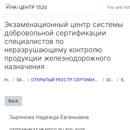
Skip to main content
You are not
Экзаменационный центр системы
добровольной сертификации
специалистов по
неразрушающему контролю
продукции железнодорожного
назначения
Home
Site pages
ОТКРЫТЫЙ РЕЕСТР СЕРТИФИЦИРОВАННЫХ СПЕЦИАЛИСТОВ ПО ...
Glossaries
Search
Back
Зырянова Надежда Евгеньевна
СЕРТИФИКАТ № РОСС RU.619-2026